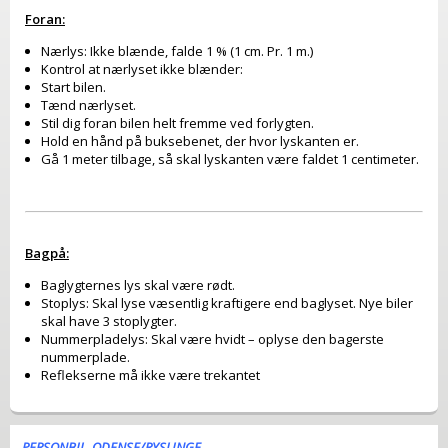
Foran:
Nærlys: Ikke blænde, falde 1 % (1 cm. Pr. 1 m.)
Kontrol at nærlyset ikke blænder:
Start bilen.
Tænd nærlyset.
Stil dig foran bilen helt fremme ved forlygten.
Hold en hånd på buksebenet, der hvor lyskanten er.
Gå 1 meter tilbage, så skal lyskanten være faldet 1 centimeter.
Bagpå:
Baglygternes lys skal være rødt.
Stoplys: Skal lyse væsentlig kraftigere end baglyset. Nye biler
skal have 3 stoplygter.
Nummerpladelys: Skal være hvidt – oplyse den bagerste
nummerplade.
Reflekserne må ikke være trekantet
PERSONBIL. ODENSE/RYSLINGE